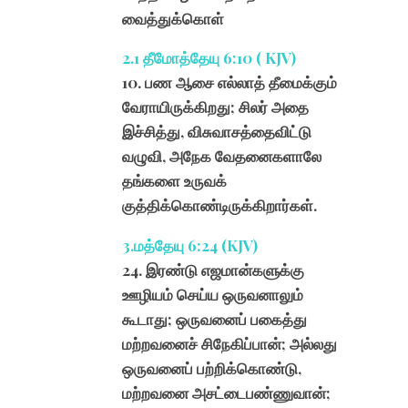
வைத்துக்கொள்
2.1 தீமோத்தேயு 6:10 ( KJV)
10. பண ஆசை எல்லாத் தீமைக்கும்
வேராயிருக்கிறது; சிலர் அதை
இச்சித்து, விசுவாசத்தைவிட்டு
வழுவி, அநேக வேதனைகளாலே
தங்களை உருவக்
குத்திக்கொண்டிருக்கிறார்கள்.
3.மத்தேயு 6:24 (KJV)
24. இரண்டு எஜமான்களுக்கு
ஊழியம் செய்ய ஒருவனாலும்
கூடாது; ஒருவனைப் பகைத்து
மற்றவனைச் சிநேகிப்பான்; அல்லது
ஒருவனைப் பற்றிக்கொண்டு,
மற்றவனை அசட்டைபண்ணுவான்;