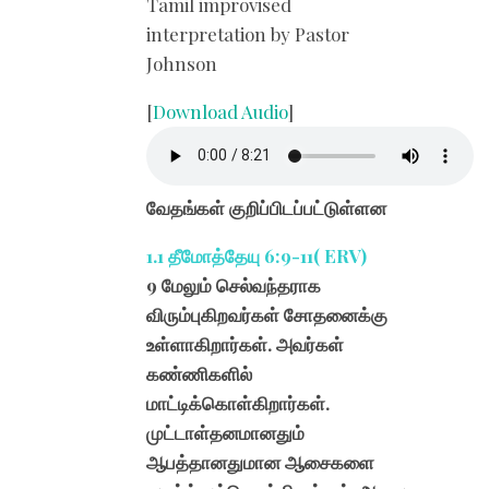
Tamil improvised
interpretation by Pastor
Johnson
[
Download Audio
]
வேதங்கள் குறிப்பிடப்பட்டுள்ளன
1.1 தீமோத்தேயு 6:9-11( ERV)
9 மேலும் செல்வந்தராக
விரும்புகிறவர்கள் சோதனைக்கு
உள்ளாகிறார்கள். அவர்கள்
கண்ணிகளில்
மாட்டிக்கொள்கிறார்கள்.
முட்டாள்தனமானதும்
ஆபத்தானதுமான ஆசைகளை