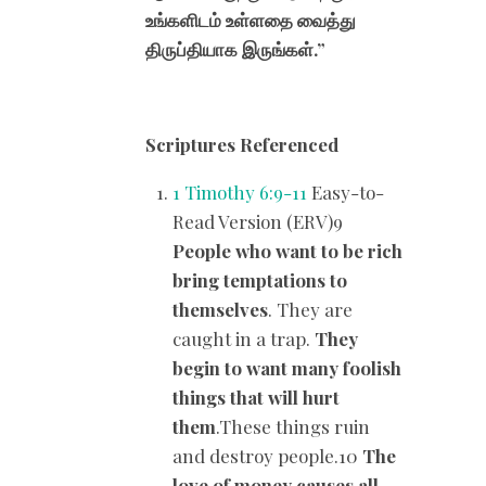
உங்களிடம் உள்ளதை வைத்து
திருப்தியாக இருங்கள்.”
Scriptures Referenced
1 Timothy 6:9-11
Easy-to-
Read Version (ERV)9
People who want to be rich
bring temptations to
themselves
. They are
caught in a trap.
They
begin to want many foolish
things that will hurt
them
.These things ruin
and destroy people.10
The
love of money causes all