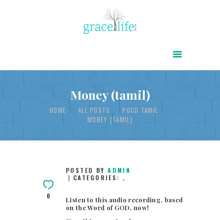
HOME
ABOUT
POWER OF CHRIST DAILY
Money (tamil)
FREE RESOURCES
HOME
ALL POSTS
POCD TAMIL
MONEY (TAMIL)
SONGS
CHILDREN
TESTIMONIES
POSTED BY
ADMIN
CATEGORIES:
,
INFOGRAPHICS
0
CONTACT
Listen to this audio recording, based
on the Word of GOD, now!