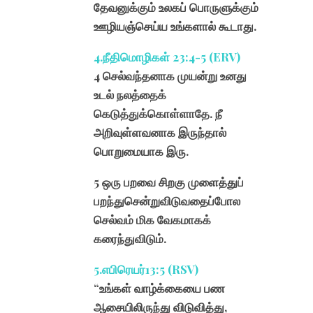
தேவனுக்கும் உலகப் பொருளுக்கும்
ஊழியஞ்செய்ய உங்களால் கூடாது.
4.நீதிமொழிகள் 23:4-5 (ERV)
4 செல்வந்தனாக முயன்று உனது
உடல் நலத்தைக்
கெடுத்துக்கொள்ளாதே. நீ
அறிவுள்ளவனாக இருந்தால்
பொறுமையாக இரு.
5 ஒரு பறவை சிறகு முளைத்துப்
பறந்துசென்றுவிடுவதைப்போல
செல்வம் மிக வேகமாகக்
கரைந்துவிடும்.
5.எபிரெயர்
13:5 (RSV)
“உங்கள் வாழ்க்கையை பண
ஆசையிலிருந்து விடுவித்து,