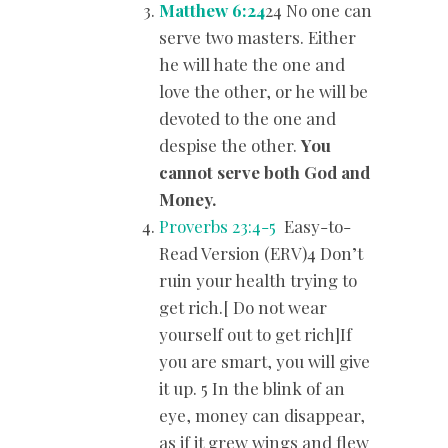
Matthew 6:24
24 No one can
serve two masters. Either
he will hate the one and
love the other, or he will be
devoted to the one and
despise the other.
You
cannot serve both God and
Money.
Proverbs 23:4-5
Easy-to-
Read Version (ERV)4 Don’t
ruin your health trying to
get rich.[ Do not wear
yourself out to get rich]If
you are smart, you will give
it up. 5 In the blink of an
eye, money can disappear,
as if it grew wings and flew