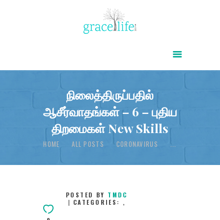
HOME
ABOUT
POWER OF CHRIST DAILY
நிலைத்திருப்பதில்
ஆசீர்வாதங்கள் – 6 – புதிய
FREE RESOURCES
திறமைகள் New Skills
SONGS
HOME
ALL POSTS
CORONAVIRUS
...
CHILDREN
TESTIMONIES
INFOGRAPHICS
POSTED BY
TMDC
CONTACT
CATEGORIES:
,