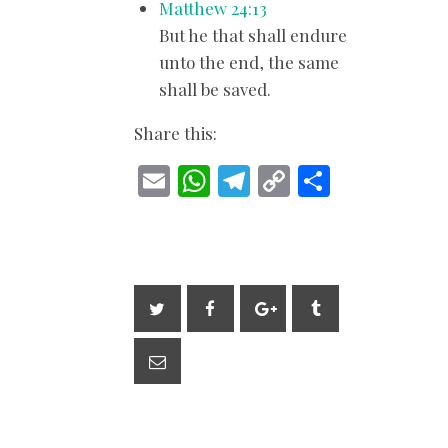
Matthew 24:13
But he that shall endure
unto the end, the same
shall be saved.
Share this:
E
W
T
C
S
m
h
el
o
h
ai
at
e
p
ar
l
s
gr
y
e
A
a
Li
p
m
n
p
k