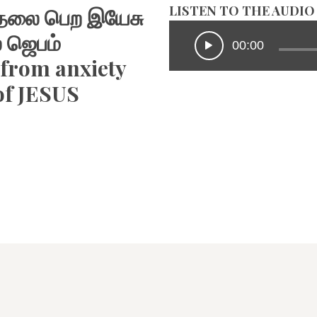
LISTEN TO THE AUDIO
SONGS
ுதலை பெற இயேசு
் ஜெபம்
00:00
CHILDREN
 from anxiety
of JESUS
TESTIMONIES
INFOGRAPHICS
CONTACT