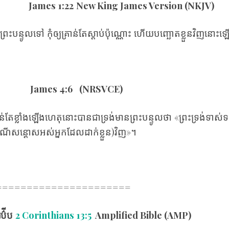
James 1
:22
New King James Version
(NKJV)
ត្ត​តាម​ព្រះបន្ទូល​ទៅ កុំ​ឲ្យ​គ្រាន់​តែ​ស្តាប់​ប៉ុណ្ណោះ ហើយ​បញ្ឆោត​ខ្លួន​វិញ​នោ
James 4
:6
(NRSVCE)
ន់​តែ​ខ្លាំង​ឡើងហេតុ​នោះ​បាន​ជា​ទ្រង់​មាន​ព្រះបន្ទូល​ថា «ព្រះ​ទ្រង់​ទាស់​
ណី​សន្ដោស​អស់​អ្នក​ដែល​ដាក់ខ្លួន​)វិញ»។
======================
រប៌ីប
2 Corinthians 13:5
Amplified Bible (AMP)