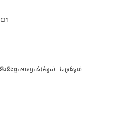
ះ​ឡើយ។
ទទឹង​នឹង​ពួក​មាន​ឫក​ធំ(អំនួត) តែ​ទ្រង់​ផ្តល់​