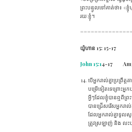
ព្រះ‌បន្ទូល​ទៅ​គាត់​ថា៖ «ខ្ញ
រយៈ​ខ្ញុំ។
==============
យ៉ូហាន
15: 15-17
John 15:1
4
-17 Ampli
បើ​អ្នក​រាល់​គ្នា​ប្រព្រឹត្ត
បម្រើ​ទៀត​ទេព្រោះ​អ្នក​បម្
អ្វីៗ​ដែល​ខ្ញុំ​បាន​ឮ​ពី​ព្
បាន​ជ្រើស​រើស​អ្នក​រាល់​គ
ដែល​អ្នក​រាល់​គ្នា​ទូល​សូម​ព
ត្រូវ​ស្រឡាញ់​ និង លះ