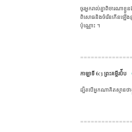
ចូរ​អ្នក​រាល់​គ្នា​ពិចារណា​ខ្
ពិសោធនិងចំរើនកើន​ឡើង​​នូវអ្វី
ប៉ុណ្ណោះ ។
==============
កាឡាទី
6
:3
ព្រះគម្ពីរប៌ីប
ដ្បិត​បើ​អ្នក​ណា​គិត​ស្មាន​ថា
==============