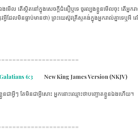
លួន​ឯង​មើល តើ​ស្ថិត​នៅ​ក្នុង​សេចក្តី​ជំនឿ​ឬ​ទេ ចូរ​ល្បង​ខ្លួន​មើល​ចុះ តើ​អ្ន
ដែល​មិន​ធ្លាប់​មានថា​) ព្រះយេស៊ូវគ្រីស្ទ​គង់​ក្នុង​អ្នក​រាល់​គ្នា​ទេ​ឬ​អី លើ
======================
Galatians 6:3
New King James Version (NKJV)
​ខ្លួន​ជា​អ្វីៗ តែ​មិន​ជា​អ្វី​សោះ អ្នក​នោះ​ឈ្មោះ​ថា​បញ្ឆោត​ខ្លួន​ឯង​ហើយ។
======================