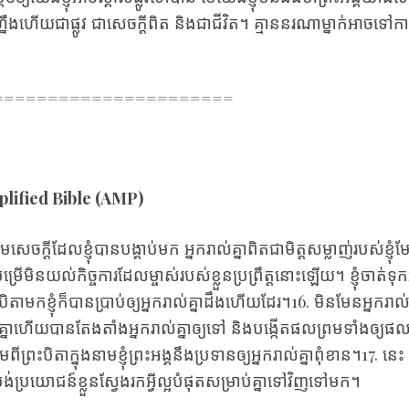
ុំ​ហ្នឹង​ហើយ​ជា​ផ្លូវ ជា​សេចក្ដី​ពិត និង​ជា​ជីវិត។ គ្មាន​នរណា​ម្នាក់​អាច
======================
fied Bible (AMP)
​តាម​សេចក្ដី​ដែល​ខ្ញុំ​បាន​បង្គាប់​មក អ្នក​រាល់​គ្នា​ពិត​ជា​មិត្ត​សម្លាញ់​របស់​ខ្ញុំ​មែ
រើ​មិន​យល់​កិច្ចការ​ដែល​ម្ចាស់​របស់​ខ្លួន​ប្រព្រឹត្ត​នោះឡើយ។ ខ្ញុំ​ចាត់​ទុក​អ្នក
រះ‌បិតា​មកខ្ញុំ​ក៏​បាន​ប្រាប់​ឲ្យ​អ្នក​រាល់​គ្នា​ដឹង​ហើយ​ដែរ។16. មិន​មែន​អ្នក​រាល់​
្នាហើយ​បាន​តែង‌តាំង​អ្នក​រាល់​គ្នា​ឲ្យ​ទៅ និង​បង្កើត​ផលព្រម​ទាំង​ឲ្យ​ផល​របស់​
ី​ព្រះ‌បិតា​ក្នុង​នាម​ខ្ញុំព្រះ‌អង្គ​នឹង​ប្រទាន​ឲ្យ​អ្នក​រាល់​គ្នា​ពុំ‌ខាន។17. នេះ [គ
បង់ប្រយោជន៍ខ្លួនស្វែងរកអ្វីល្អបំផុតសម្រាប់គ្នាទៅវិញទៅមក។