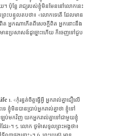
ឡើយ។ ប៉ុន្តែ រាជ្យ​របស់​ខ្ញុំ​មិន​មែន​នៅ​លោក​នេះ​
មាន​ព្រះ‌បន្ទូល​តប​ថា៖ «លោក​ទេ​តើ ដែល​មាន​
ី​ពិត អ្នក​ណា​កើត​ពី​សេចក្ដី​ពិត អ្នក​នោះ​នឹង​
ត​មាន​ប្រសាសន៍​ដូច្នោះ​ហើយ ក៏​ចេញ​ទៅ​ជួប​
Life
1. «កុំ​រន្ធត់​ចិត្ត​ធ្វើ​អ្វី អ្នក​រាល់​គ្នា​ជឿ​លើ​
ញុំ​មិន​បាន​ប្រាប់​អ្នក​រាល់​គ្នា​ថា ខ្ញុំ​ទៅ​
្រឡប់​មក​វិញ យក​អ្នក​រាល់​គ្នា​ទៅ​ជា​មួយ​ខ្ញុំ
ផ្លូវ​ទៅ​ដែរ»។ 5. លោក ថូម៉ាស​ទូល​ព្រះ‌អង្គ​ថា៖
​យាង​ទៅ​ទី​ណា​ផង​នោះ»។ 6. ព្រះ‌យេស៊ូ ​មាន​