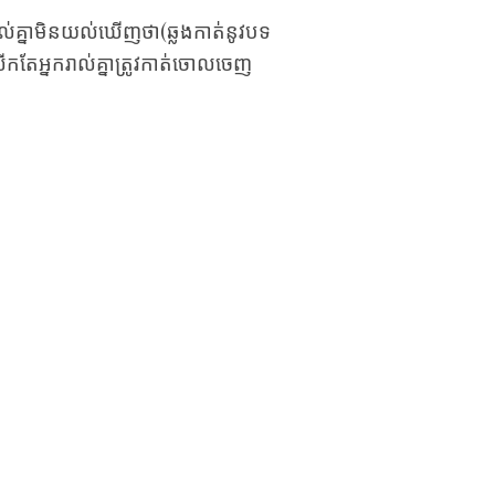
ក​រាល់​គ្នា​មិន​យល់​ឃើញ​ថា(ឆ្លងកាត់នូវ​បទ​
ក​តែ​អ្នក​រាល់​គ្នា​ត្រូវ​កាត់​ចោល​ចេញ​