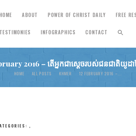
HOME
ABOUT
POWER OF CHRIST DAILY
FREE RE
TESTIMONIES
INFOGRAPHICS
CONTACT
HOME
bruary 2016 – តើអ្នកជាស្ដេចរបស់ជនជាតិយូដ
ABOUT
HOME
ALL POSTS
KHMER
12 FEBRUARY 2016 –...
POWER OF CHRIST
DAILY
FREE RESOURCES
ATEGORIES:
,