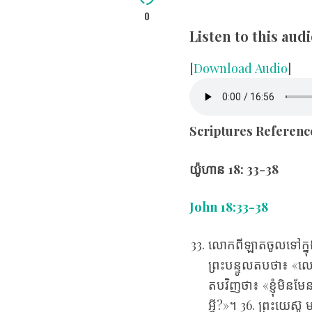
0
Listen to this au
[
Download Audio
]
Scriptures Referenc
យ៉ូហាន
18: 33-
John 18:33-38
New K
លោក​ពីឡាត​ចូល​ទៅ​ក្នុង
ព្រះ‌បន្ទូល​តប​ថា៖ «ល
តប​វិញ​ថា៖ «ខ្ញុំ​មិន​មែ
អ្វី?»។ 36. ព្រះ‌យេស៊ូ ​