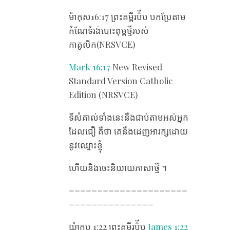
ម៉ាកុស16:17 ព្រះគម្ពីរប៌ីប បកប្រែតាម
កំណែ​ទំរង់បោះពុម្ពថ្មីរបស់
កាតូលិក(NRSVCE)
Mark 16:17
New Revised
Standard Version Catholic
Edition (NRSVCE)
ទី​សំគាល់​ទាំង​នេះ​នឹង​ជាប់​តាម​អស់​អ្នក​
ដែល​ជឿ គឺ​ថា គេ​នឹង​ដេញ​អារក្ស​ដោយ​
នូវ​ឈ្មោះ​ខ្ញុំ
ហើយ​និង​ចេះ​និយាយ​ភាសា​ថ្មី ។
=====================
===============
យ៉ាកុប 1:22 ព្រះគម្ពីរប៌ីប
James 1:22