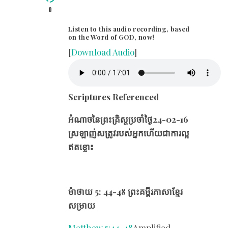
0
Listen to this audio recording, based
on the Word of GOD, now!
[
Download Audio
]
Scriptures Referenced
អំណាចនៃព្រះគ្រិស្ដប្រចាំថ្ងៃ24-02-16​
ស្រឡាញ់សត្រូវរបស់អ្នកហើយជាការល្អ
ឥតខ្ចោះ
ម៉ាថាយ 5: 44-48 ព្រះគម្ពីរភាសាខ្មែរ
សម្រាយ
Matthew 5:44-48
Amplified