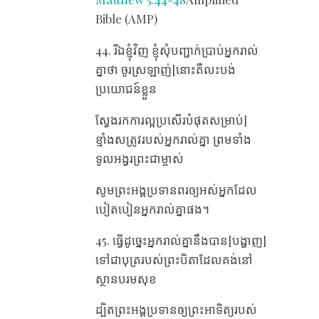
Bible (AMP)
44. រីឯខ្ញុំ​វិញ ខ្ញុំ​សុំ​បញ្ជាក់​ប្រាប់​អ្នក​រាល់​
គ្នា​ថា ចូរ​ស្រឡាញ់​[នោះគឺលះបង់
ប្រយោជន៍ខ្លួន
ស្វែងរកការល្អប្រសើរបំផុតសម្រាប់]
ខ្មាំង​សត្រូវ​របស់​អ្នក​រាល់​គ្នា ព្រម​ទាំង​
ទូល‌អង្វរ​ព្រះ‌ជាម្ចាស់
សូម​ព្រះ‌អង្គ​ប្រទាន​ពរ​ឲ្យ​អស់​អ្នក​ដែល​
បៀត‌បៀន​អ្នក​រាល់​គ្នា​ផង។
45. ធ្វើ​ដូច្នេះអ្នក​រាល់​គ្នា​នឹង​បាន[បង្ហាញ]
​​ទៅ​ជា​បុត្រ​របស់​ព្រះ‌បិតា​ដែល​គង់​នៅ​
ស្ថាន​បរម‌សុខ
ដ្បិត​ព្រះ‌អង្គ​ប្រទាន​ឲ្យ​ព្រះ‌អាទិត្យ​របស់​