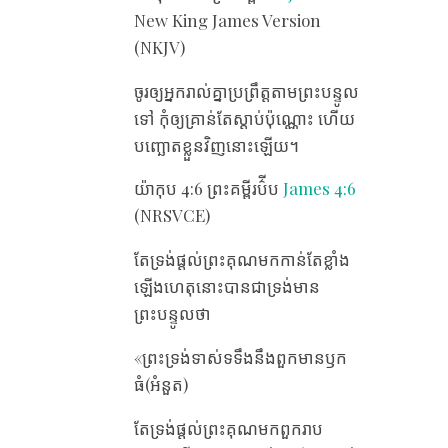
New King James Version
(NKJV)
ចូរ​ឲ្យ​អ្នក​រាល់​គ្នា​ប្រព្រឹត្ត​តាម​ព្រះបន្ទូល​
ទៅ កុំ​ឲ្យ​គ្រាន់​តែ​ស្តាប់​ប៉ុណ្ណោះ ហើយ​
បញ្ឆោត​ខ្លួន​វិញ​នោះ​ឡើយ។
យ៉ាកុប 4:6 ព្រះគម្ពីរប៌ីប
James 4:6
(NRSVCE)
តែ​ទ្រង់​ផ្តល់​ព្រះគុណ​មក​កាន់​តែ​ខ្លាំង​
ឡើងហេតុ​នោះ​បាន​ជា​ទ្រង់​មាន​
ព្រះបន្ទូល​ថា
«ព្រះ​ទ្រង់​ទាស់​ទទឹង​នឹង​ពួក​មាន​ឫក​
ធំ(អំនួត)
តែ​ទ្រង់​ផ្តល់​ព្រះគុណ​មក​ពួក​រាប​