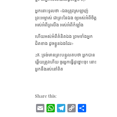
អ្នក​នោះ​ទូល​ថា «ឯង​ត្រូវ​ស្រឡាញ់​
ព្រះអម្ចាស់ ជា​ព្រះ​នៃ​ឯង ឲ្យ​អស់​អំពី​ចិត្ត
អស់​អំពី​ព្រលឹង អស់​អំពី​កំឡាំង
ហើយ​អស់​អំពី​គំនិត​ឯង ព្រម​ទាំង​អ្នក​
ជិត​ខាង ដូច​ខ្លួន​ឯង​ដែរ»
28. ទ្រង់​មាន​ព្រះបន្ទូល​តប​ថា អ្នក​បាន​
ឆ្លើយ​ត្រូវ​ហើយ ចូរ​អ្នក​ធ្វើ​ដូច្នោះ​ចុះ នោះ​
អ្នក​នឹង​រស់​នៅ​ពិត
Share this:
E
W
T
C
S
m
h
el
o
h