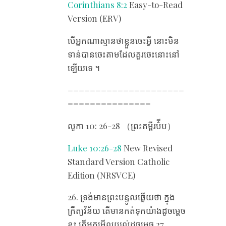
Corinthians 8:2
Easy-to-Read
Version (ERV)
បើ​អ្នក​ណា​ស្មាន​ថា​ខ្លួន​ចេះ​អ្វី នោះ​មិន​
ទាន់​បាន​ចេះ​តាម​ដែល​គួរ​ចេះ​នោះ​នៅ​
ឡើយ​ទេ ។
=====================
===============
លូកា 10​: 26-28 （ព្រះគម្ពីរប៌ីប）
Luke 10:26-28
New Revised
Standard Version Catholic
Edition (NRSVCE)
26. ទ្រង់​មាន​ព្រះបន្ទូល​ឆ្លើយ​ថា ក្នុង​
ក្រឹត្យវិន័យ តើ​មាន​កត់​ទុក​យ៉ាង​ដូច​ម្តេច​
ខ្លះ តើ​អ្នក​មើល​យល់​ដូច​ម្តេច 27.