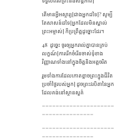
ទទួលពរពីព្រះនិងសន្តិភាព]
តើ​មាន​អ្វី​អស្ចារ្យ[ជាងអ្នកដទៃ]? សូម្បី​
តែ​សាសន៍​ដទៃ​[អ្នកដែលមិនស្គាល់
ព្រះអម្ចាស់] ក៏​ប្រព្រឹត្ត​ដូច្នោះ​ដែរ។
48 ដូច្នេះ ចូរ​ឲ្យ​អ្នក​រាល់​គ្នា​បាន​គ្រប់​
លក្ខណ៍[ការរើកចំរើនចាស់ទុំខាង
វិញ្ញាណទាំងនៅក្នុងចិត្តនិងអត្តចរិត
រួមទាំងការដែលកោតខ្លាចព្រះក្នុងជីវិត
ប្រចាំថ្ងៃរបស់អ្នក] ដូច​ព្រះវរបិតា​នៃ​អ្នក
ដែល​គង់​នៅ​ស្ថានសួគ៌
=====================
===============
=====================
===============