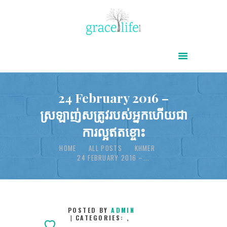
HOME
ABOUT
POWER OF CHRIST DAILY
24 February 2016 –
ស្រឡាញ់សត្រូវរបស់អ្នកហើយជា
FREE RESOURCES
ការល្អឥតខ្ចោះ
SONGS
HOME
ALL POSTS
KHMER
CHILDREN
24 FEBRUARY 2016 –...
TESTIMONIES
INFOGRAPHICS
CONTACT
POSTED BY
ADMIN
CATEGORIES:
,