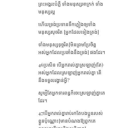
ព្រះ‌អង្គ​រះ​បំភ្លឺ ទាំង​មនុស្ស​អាក្រក់ ទាំង​
មនុស្ស​ល្អ
ហើយ​ទ្រង់​ប្រទាន​ទឹក​ភ្លៀង​ឲ្យ​ទាំង​
មនុស្ស​សុចរិត [អ្នកដែលទៀងត្រង់]
ទាំង​មនុស្ស​ទុច្ចរិត​[មិនព្រមប្រែចិត្ដ
អស់អ្នកដែលប្រឆាំងនឹងទ្រង់] ​ផង​ដែរ។
46ប្រសិន បើ​អ្នក​រាល់​គ្នា​ស្រឡាញ់​(តែ)​
អស់​អ្នក​ដែល​ស្រឡាញ់​អ្នក​រាល់​គ្នា តើ​
នឹង​ទទួល​រង្វាន់​អ្វី?
សូម្បី​តែ​អ្នក​ទារ​ពន្ធ​ក៏​ចេះ​ស្រឡាញ់​គ្នា​គេ​
ដែរ។
47បើ​អ្នក​រាល់​គ្នា​រាប់​រក​តែ​បង‌ប្អូន​របស់​
ខ្លួន​ប៉ុណ្ណោះ[មានបំណងឱ្យពួកគេ