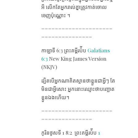
អី លើក​តែ​អ្នក​រាល់​គ្នា​ត្រូវ​កាត់​ចោល​
ចេញ​ប៉ុណ្ណោះ ។
=====================
===============
កាឡាទី 6​:3 ព្រះគម្ពីរប៌ីប
Galatians
6:3
New King James Version
(NKJV)
ដ្បិត​បើ​អ្នក​ណា​គិត​ស្មាន​ថា​ខ្លួន​ជា​អ្វីៗ តែ​
មិន​ជា​អ្វី​សោះ អ្នក​នោះ​ឈ្មោះ​ថា​បញ្ឆោត​
ខ្លួន​ឯង​ហើយ។
=====================
===============
កូរិនថូស​ទី 1 8​:2 ​ ​ព្រះគម្ពីរប៌ីប
1