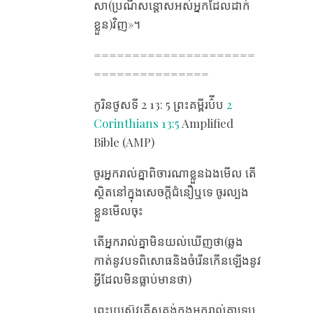
សា(ប្រណី​សន្ដោស​អស់​អ្នក​ដែល​ដាក់
ខ្លួន​)វិញ»។
=====================
===============
កូរិនថូស​ទី 2 13​: 5 ព្រះគម្ពីរប៌ីប ​
2
Corinthians 13:5
Amplified
Bible (AMP)
ចូរ​អ្នក​រាល់​គ្នា​ពិចារណា​ខ្លួន​ឯង​មើល តើ​
ស្ថិត​នៅ​ក្នុង​សេចក្តី​ជំនឿ​ឬ​ទេ ចូរ​ល្បង​
ខ្លួន​មើល​ចុះ
តើ​អ្នក​រាល់​គ្នា​មិន​យល់​ឃើញ​ថា(ឆ្លង
កាត់នូវ​បទ​ពិសោធនិងចំរើនកើន​ឡើង​​នូវ
អ្វីដែល​មិន​ធ្លាប់​មានថា​)
ព្រះយេស៊ូវគ្រីស្ទ​គង់​ក្នុង​អ្នក​រាល់​គ្នា​ទេ​ឬ​