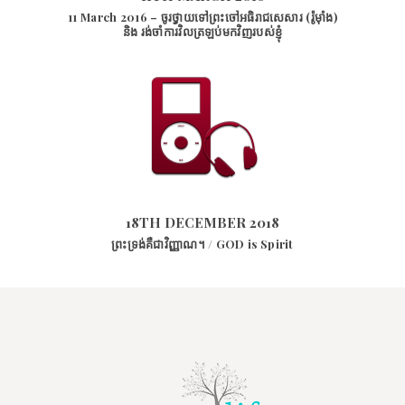
11 March 2016 – ចូរថ្វាយទៅព្រះចៅអធិរាជសេសារ (រ៉ូម៉ាំង)
និង រង់ចាំការវិលត្រឡប់មកវិញរបស់ខ្ញុំ
18TH DECEMBER 2018
17790
VIEWS
18TH DECEMBER 2018
ព្រះទ្រង់គឺជាវិញ្ញាណ។ / GOD is Spirit