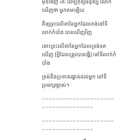
មុខ​ចេញ 18. ដើម្បី​កុំ​ឲ្យ​មនុស្ស​ លោក​
ឃើញ​ថា អ្នក​តម​ឡើយ
គឺ​ឲ្យ​ព្រះវរបិតា​នៃ​អ្នកដែល​គង់​នៅ​ទី​
លាក់​កំបាំង បាន​ឃើញ​វិញ
នោះ​ព្រះវរបិតា​នៃ​អ្នកដែល​ទ្រង់​ទត​
ឃើញ​ [អ្វីដែលត្រូវបានធ្វើ] នៅ​ទី​លាក់​កំ
បាំង
ទ្រង់​នឹង​ប្រទាន​រង្វាន់​ដល់​អ្នក នៅ​ទី​
ប្រចក្ស​ច្បាស់។
=====================
===============
=====================
===============