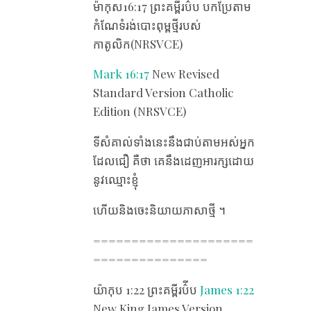
ម៉ាកុស16:17 ព្រះគម្ពីរប៌ីប បកប្រែតាម
កំណែ​ទំរង់បោះពុម្ពថ្មីរបស់
កាតូលិក(NRSVCE)
Mark 16:17
New Revised
Standard Version Catholic
Edition (NRSVCE)
ទី​សំគាល់​ទាំង​នេះ​នឹង​ជាប់​តាម​អស់​អ្នក​
ដែល​ជឿ គឺ​ថា គេ​នឹង​ដេញ​អារក្ស​ដោយ​
នូវ​ឈ្មោះ​ខ្ញុំ
ហើយ​និង​ចេះ​និយាយ​ភាសា​ថ្មី ។
=====================
===============
យ៉ាកុប 1:22 ព្រះគម្ពីរប៌ីប
James 1:22
New King James Version