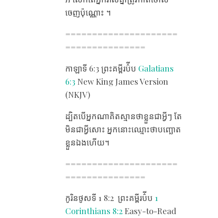
ចេញ​ប៉ុណ្ណោះ ។
=====================
===============
កាឡាទី 6​:3 ព្រះគម្ពីរប៌ីប
Galatians
6:3
New King James Version
(NKJV)
ដ្បិត​បើ​អ្នក​ណា​គិត​ស្មាន​ថា​ខ្លួន​ជា​អ្វីៗ តែ​
មិន​ជា​អ្វី​សោះ អ្នក​នោះ​ឈ្មោះ​ថា​បញ្ឆោត​
ខ្លួន​ឯង​ហើយ។
=====================
===============
កូរិនថូស​ទី 1 8​:2 ​ ​ព្រះគម្ពីរប៌ីប
1
Corinthians 8:2
Easy-to-Read