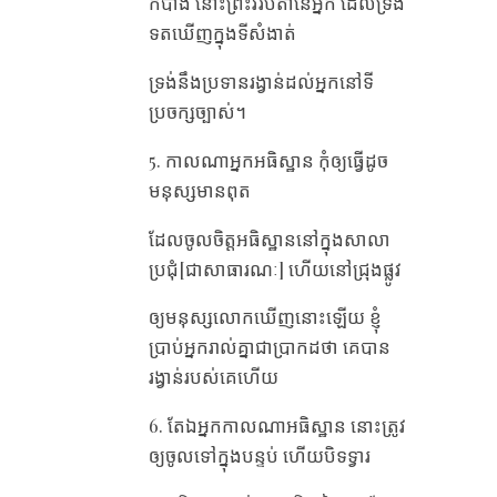
កំបាំង នោះ​ព្រះវរបិតា​នៃ​អ្នក ដែល​ទ្រង់​
ទត​ឃើញ​ក្នុង​ទី​សំងាត់
ទ្រង់​នឹង​ប្រទាន​រង្វាន់​ដល់​អ្នក​នៅ​ទី​
ប្រចក្ស​ច្បាស់។
5. កាល​ណា​អ្នក​អធិស្ឋាន កុំ​ឲ្យ​ធ្វើ​ដូច​
មនុស្ស​មាន​ពុត
ដែល​ចូល​ចិត្ត​អធិស្ឋាន​នៅ​ក្នុង​សាលា​
ប្រជុំ[ជាសាធារណៈ] ហើយ​នៅ​ជ្រុង​ផ្លូវ
ឲ្យ​មនុស្ស​លោក​ឃើញ​នោះ​ឡើយ ខ្ញុំ​
បា្រប់​អ្នក​រាល់​គ្នា​ជា​បា្រកដ​ថា គេ​បាន​
រង្វាន់​របស់​គេ​ហើយ
6. តែ​ឯ​អ្នកកាល​ណា​អធិស្ឋាន នោះ​ត្រូវ​
ឲ្យ​ចូល​ទៅ​ក្នុង​បន្ទប់ ហើយ​បិទ​ទ្វារ