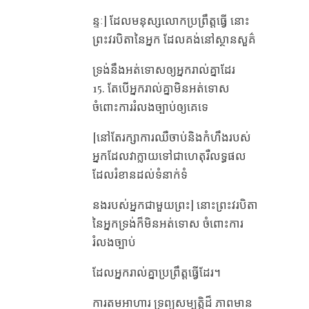
ន្ទៈ] ដែល​មនុស្ស​លោក​ប្រព្រឹត្ត​ធ្វើ នោះ​
ព្រះវរបិតា​នៃ​អ្នក ដែល​គង់​នៅ​ស្ថានសួគ៌
ទ្រង់​នឹង​អត់​ទោស​ឲ្យ​អ្នក​រាល់​គ្នា​ដែរ
15. តែ​បើ​អ្នក​រាល់​គ្នា​មិន​អត់​ទោស
ចំពោះ​ការ​រំលង​ច្បាប់​ឲ្យ​គេ​ទេ
[នៅតែរក្សាការឈឺចាប់និងកំហឹងរបស់
អ្នកដែលវាក្លាយទៅជាហេតុរឺលទ្ធផល
ដែលរំខានដល់ទំនាក់ទំ
នងរបស់អ្នកជាមួយព្រះ] នោះ​ព្រះវរបិតា​
នៃ​អ្នកទ្រង់​ក៏​មិន​អត់​ទោស ចំពោះ​ការ​
រំលង​ច្បាប់
ដែល​អ្នក​រាល់​គ្នា​ប្រព្រឹត្ត​ធ្វើ​ដែរ។
ការតមអាហារ ទ្រព្យសម្បត្តិ​ដ៏ ភាពមាន