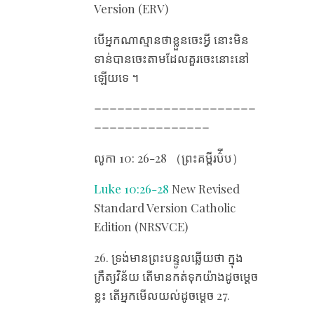
Version (ERV)
បើ​អ្នក​ណា​ស្មាន​ថា​ខ្លួន​ចេះ​អ្វី នោះ​មិន​
ទាន់​បាន​ចេះ​តាម​ដែល​គួរ​ចេះ​នោះ​នៅ​
ឡើយ​ទេ ។
=====================
===============
លូកា 10​: 26-28 （ព្រះគម្ពីរប៌ីប）
Luke 10:26-28
New Revised
Standard Version Catholic
Edition (NRSVCE)
26. ទ្រង់​មាន​ព្រះបន្ទូល​ឆ្លើយ​ថា ក្នុង​
ក្រឹត្យវិន័យ តើ​មាន​កត់​ទុក​យ៉ាង​ដូច​ម្តេច​
ខ្លះ តើ​អ្នក​មើល​យល់​ដូច​ម្តេច 27.