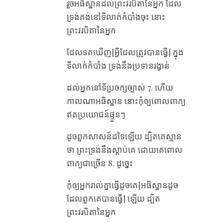
រួច​អធិស្ឋាន​ដល់​ព្រះវរបិតា​នៃ​អ្នក ដែល​
ទ្រង់​គង់​នៅ​ទី​លាក់​កំបាំង​ចុះ នោះ​
ព្រះវរបិតា​នៃ​អ្នក
ដែល​ទត​ឃើញ[អ្វីដែលត្រូវបានធ្វើ] ​ក្នុង​
ទី​លាក់​កំបាំង ទ្រង់​នឹង​ប្រទាន​រង្វាន់
ដល់​អ្នក​នៅ​ទី​ប្រចក្ស​ច្បាស់ 7. ហើយ​
កាល​ណា​អធិស្ឋាន នោះ​កុំ​ឲ្យ​ពោល​ពាក្យ​
ឥត​ប្រយោជន៍​ផ្ទួនៗ
ដូច​ពួក​សាសន៍​ដទៃ​ឡើយ ដ្បិត​គេ​ស្មាន​
ថា ព្រះ​ទ្រង់​នឹង​ស្តាប់​គេ ដោយ​គេ​ពោល​
ពាក្យ​ជា​ច្រើន 8. ដូច្នេះ
កុំ​ឲ្យ​អ្នក​រាល់​គ្នា​ធ្វើ​ដូច​គេ​[អធិស្ឋានដូច
ដែលពួកគេបានធ្វើ] ឡើយ ដ្បិត​
ព្រះវរបិតា​នៃ​អ្នក