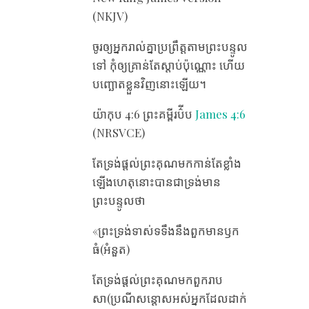
(NKJV)
ចូរ​ឲ្យ​អ្នក​រាល់​គ្នា​ប្រព្រឹត្ត​តាម​ព្រះបន្ទូល​
ទៅ កុំ​ឲ្យ​គ្រាន់​តែ​ស្តាប់​ប៉ុណ្ណោះ ហើយ​
បញ្ឆោត​ខ្លួន​វិញ​នោះ​ឡើយ។
យ៉ាកុប 4:6 ព្រះគម្ពីរប៌ីប
James 4:6
(NRSVCE)
តែ​ទ្រង់​ផ្តល់​ព្រះគុណ​មក​កាន់​តែ​ខ្លាំង​
ឡើងហេតុ​នោះ​បាន​ជា​ទ្រង់​មាន​
ព្រះបន្ទូល​ថា
«ព្រះ​ទ្រង់​ទាស់​ទទឹង​នឹង​ពួក​មាន​ឫក​
ធំ(អំនួត)
តែ​ទ្រង់​ផ្តល់​ព្រះគុណ​មក​ពួក​រាប​
សា(ប្រណី​សន្ដោស​អស់​អ្នក​ដែល​ដាក់