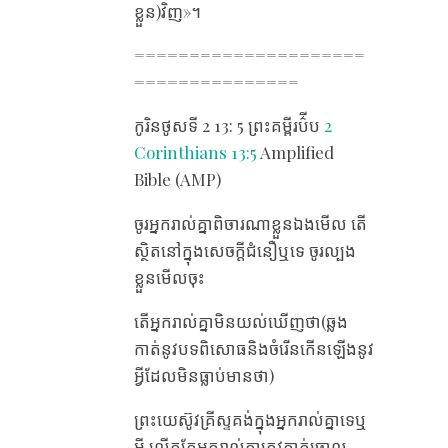
ខ្លួន​)វិញ»។
=====================
===============
កូរិនថូស​ទី 2 13​: 5 ព្រះគម្ពីរប៌ីប ​
2
Corinthians 13:5
Amplified
Bible (AMP)
ចូរ​អ្នក​រាល់​គ្នា​ពិចារណា​ខ្លួន​ឯង​មើល តើ​
ស្ថិត​នៅ​ក្នុង​សេចក្តី​ជំនឿ​ឬ​ទេ ចូរ​ល្បង​
ខ្លួន​មើល​ចុះ
តើ​អ្នក​រាល់​គ្នា​មិន​យល់​ឃើញ​ថា(ឆ្លង
កាត់នូវ​បទ​ពិសោធនិងចំរើនកើន​ឡើង​​នូវ
អ្វីដែល​មិន​ធ្លាប់​មានថា​)
ព្រះយេស៊ូវគ្រីស្ទ​គង់​ក្នុង​អ្នក​រាល់​គ្នា​ទេ​ឬ​
អី លើក​តែ​អ្នក​រាល់​គ្នា​ត្រូវ​កាត់​ចោល​