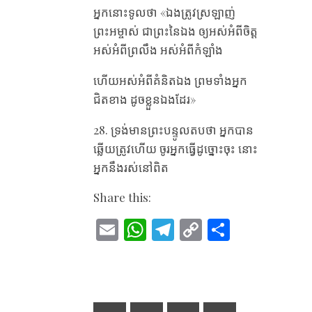
អ្នក​នោះ​ទូល​ថា «ឯង​ត្រូវ​ស្រឡាញ់​
ព្រះអម្ចាស់ ជា​ព្រះ​នៃ​ឯង ឲ្យ​អស់​អំពី​ចិត្ត
អស់​អំពី​ព្រលឹង អស់​អំពី​កំឡាំង
ហើយ​អស់​អំពី​គំនិត​ឯង ព្រម​ទាំង​អ្នក​
ជិត​ខាង ដូច​ខ្លួន​ឯង​ដែរ»
28. ទ្រង់​មាន​ព្រះបន្ទូល​តប​ថា អ្នក​បាន​
ឆ្លើយ​ត្រូវ​ហើយ ចូរ​អ្នក​ធ្វើ​ដូច្នោះ​ចុះ នោះ​
អ្នក​នឹង​រស់​នៅ​ពិត
Share this:
E
W
T
C
S
m
h
el
o
h
ai
at
e
p
ar
l
s
gr
y
e