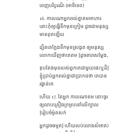
ពេញបរិបូរណ៏ (អាទិទេព)
16. កាល​ណា​អ្នក​រាល់​គ្នា​តម​អាហារ
នោះ​កុំ​ឲ្យ​ធ្វើ​ទឹក​មុខ​ក្រៀម ដូច​ជា​មនុស្ស​
មាន​ពុត​ឡើយ
ដ្បិត​គេ​ក្លែង​ទឹក​មុខ​ស្រងូត ឲ្យ​មនុស្ស​
លោក​ឃើញ​ថា​គេ​តម [ដូចតារាសម្ដែង,
តុបតែងមុខរបស់ពួកគេជាមួយផេះឬដី]
ខ្ញុំ​ប្រាប់​អ្នក​រាល់​គ្នា​ជា​ប្រាកដ​ថា គេ​បាន​
រង្វាន់​គេ​
ហើយ 17. តែ​អ្នក កាល​ណា​តម នោះ​ចូរ​
ឲ្យ​លាប​គ្រឿង​ក្រអូប​នៅ​លើ​ក្បាល
[រៀបចំម៉ូតសក់
អ្នកដូចធម្មត] ហើយ​លប់(លាងសំអាត)​