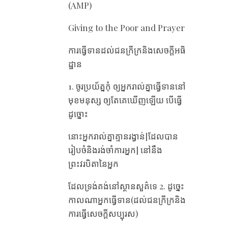
(AMP)
Giving to the Poor and Prayer
ការធ្វើទានដល់ជនក្រីក្រនិងសេចក្ដីអធិ
ដ្ឋាន
1. ចូរ​ប្រយ័ត្នកុំ​ ឲ្យ​អ្នក​រាល់​គ្នា​ធ្វើ​ទាននៅ​
មុខ​មនុស្ស ឲ្យ​តែ​គេ​ឃើញ​ឡើយ បើ​ធ្វើ​
ដូច្នោះ
នោះ​អ្នក​រាល់​គ្នា​គ្មាន​រង្វាន់[ដែលបាន
រៀបចំនិងរង់ចាំការអ្នក] នៅ​នឹង​
ព្រះវរបិតា​នៃ​អ្នក
ដែល​ទ្រង់​គង់​នៅ​ស្ថានសួគ៌​ទេ 2. ដូច្នេះ
កាល​ណា​អ្នក​ធ្វើ​ទាន(ដល់ជនក្រីក្រនិង
ការធ្វើសេចក្ដីសប្បុរស)