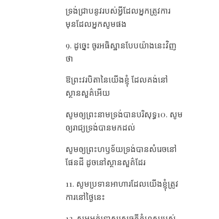
ទ្រង់​ជ្រាប​នូវ​របស់​អ្វី​ដែល​អ្នក​ត្រូវ​ការ
មុន​ដែល​អ្នក​សូម​ផង
9. ដូច្នេះ ចូរ​អធិស្ឋាន​បែប​យ៉ាង​នេះ​វិញ​
ថា
ឱ​ព្រះវរបិតា​នៃ​យើង​ខ្ញុំ ដែល​គង់​នៅ​
ស្ថានសួគ៌​អើយ
សូម​ឲ្យ​ព្រះនាម​ទ្រង់​បាន​បរិសុទ្ធ10. សូម​
ឲ្យ​រាជ្យ​ទ្រង់​បាន​មក​ដល់
សូម​ឲ្យ​ព្រះហឫទ័យ​ទ្រង់​បាន​សំរេច​នៅ​
ផែនដី ដូច​នៅ​ស្ថានសួគ៌​ដែរ
11. សូម​ប្រទាន​អាហារ​ដែល​យើង​ខ្ញុំ​ត្រូវ​
ការ​នៅ​ថ្ងៃ​នេះ
12. សូម​អត់​ទោស​សេចក្តី​កំហុស​របស់​