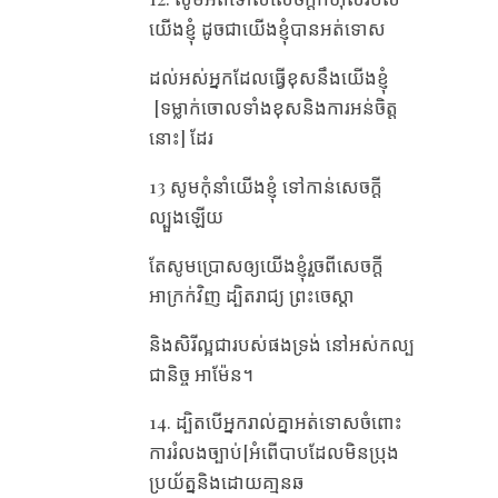
យើង​ខ្ញុំ ដូច​ជា​យើង​ខ្ញុំ​បាន​អត់​ទោស
ដល់​អស់​អ្នក​ដែល​ធ្វើ​ខុស​នឹង​យើង​ខ្ញុំ​
[ទម្លាក់ចោលទាំងខុសនិងការអន់ចិត្ត
នោះ] ដែរ
13 សូម​កុំ​នាំ​យើង​ខ្ញុំ​ ទៅ​កាន់​សេចក្តី​
ល្បួង​ឡើយ
តែ​សូម​ប្រោស​ឲ្យ​យើង​ខ្ញុំ​រួច​ពី​សេចក្តី​
អាក្រក់​វិញ ដ្បិត​រាជ្យ ព្រះចេស្តា
និង​សិរីល្អ​ជា​របស់​ផង​ទ្រង់ នៅ​អស់​កល្ប​
ជានិច្ច អាម៉ែន។
14. ដ្បិត​បើ​អ្នក​រាល់គ្នា​អត់​ទោស​ចំពោះ​
ការ​រំលង​ច្បាប់[អំពើបាបដែលមិនប្រុង
ប្រយ័ត្ននិងដោយគា្មនឆ