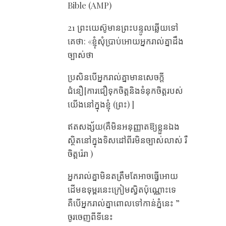
Bible (AMP)
21 ព្រះយេស៊ូមានព្រះបន្ទូលឆ្លើយទៅ
គេថា: «ខ្ញុំសុំប្រាប់អោយអ្នករាល់គ្នាដឹង
ច្បាស់ថា
ប្រសិនបើអ្នករាល់គ្នាមានសេចក្ដី
ជំនឿ[ការជឿទុកចិត្តនិងទំនុកចិត្តរបស់
យើងនៅក្នុងខ្ញុំ (ព្រះ​) ]
ឥតសង្ស័យ(គឺមិនអនុញ្ញាតឱ្យខ្លួនឯង
ស្ថិតនៅក្នុងទិសដៅពីរមិនច្បាស់លាស់ រឺ
ចិត្តរ៉េរា )
អ្នករាល់គ្នាមិនតត្រឹមតែអាចធ្វើអោយ
ដើមឧទុម្ពរនេះក្រៀមស្វិតប៉ុណ្ណោះទេ
គឺបើអ្នករាល់គ្នាពោលទៅកាន់ភ្នំនេះ ”
ចូរចេញពីទីនេះ