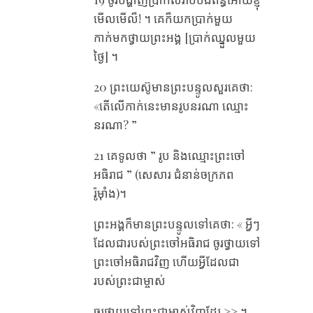
មើលមើល៏! ។ គេក៏យកប្រាក់មួយ
កាក់មកថ្វាយព្រះអង្គ [ប្រាក់ឈ្នួលមួយ
ថ្ងៃ] ។
20 ព្រះយេស៊ូមានព្រះបន្ទូលសួរគេថា:
«តើលើកាក់នេះមានរូបនរណា ឈ្មោះ
នរណា? ”
21 គេទូលថា ” រូប និងឈ្មោះព្រះចៅ
អធិរាជ ” (សេសារ ជំនាន់ចក្រភព
រ៉ូម៉ាំង)។
ព្រះអង្គក៏មានព្រះបន្ទូលទៅគេថា: « អ្វីៗ
ដែលជារបស់ព្រះចៅអធិរាជ ចូរថ្វាយទៅ
ព្រះចៅអធិរាជវិញ ហើយអ្វីដែលជា
របស់ព្រះជាម្ចាស់
ចូរថ្វាយទៅព្រះជាម្ចាស់វិញដែរ >> ។