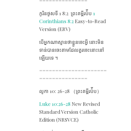
===============
កូរិនថូស​ទី 1 8​:2 ​ ​ព្រះគម្ពីរប៌ីប
1
Corinthians 8:2
Easy-to-Read
Version (ERV)
បើ​អ្នក​ណា​ស្មាន​ថា​ខ្លួន​ចេះ​អ្វី នោះ​មិន​
ទាន់​បាន​ចេះ​តាម​ដែល​គួរ​ចេះ​នោះ​នៅ​
ឡើយ​ទេ ។
=====================
===============
លូកា 10​: 26-28 （ព្រះគម្ពីរប៌ីប）
Luke 10:26-28
New Revised
Standard Version Catholic
Edition (NRSVCE)