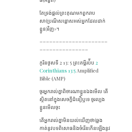
តែ​ទ្រង់​ផ្តល់​ព្រះគុណ​មក​ពួក​រាប​
សា(ប្រណី​សន្ដោស​អស់​អ្នក​ដែល​ដាក់
ខ្លួន​)វិញ»។
=====================
===============
កូរិនថូស​ទី 2 13​: 5 ព្រះគម្ពីរប៌ីប ​
2
Corinthians 13:5
Amplified
Bible (AMP)
ចូរ​អ្នក​រាល់​គ្នា​ពិចារណា​ខ្លួន​ឯង​មើល តើ​
ស្ថិត​នៅ​ក្នុង​សេចក្តី​ជំនឿ​ឬ​ទេ ចូរ​ល្បង​
ខ្លួន​មើល​ចុះ
តើ​អ្នក​រាល់​គ្នា​មិន​យល់​ឃើញ​ថា(ឆ្លង
កាត់នូវ​បទ​ពិសោធនិងចំរើនកើន​ឡើង​​នូវ