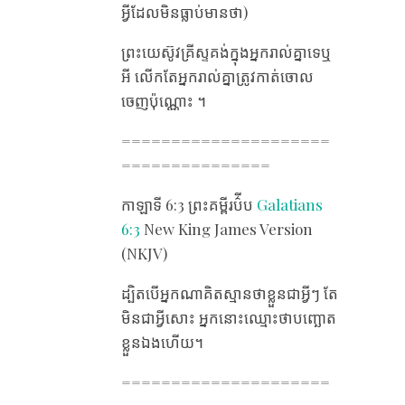
អ្វីដែល​មិន​ធ្លាប់​មានថា​)
ព្រះយេស៊ូវគ្រីស្ទ​គង់​ក្នុង​អ្នក​រាល់​គ្នា​ទេ​ឬ​
អី លើក​តែ​អ្នក​រាល់​គ្នា​ត្រូវ​កាត់​ចោល​
ចេញ​ប៉ុណ្ណោះ ។
=====================
===============
កាឡាទី 6​:3 ព្រះគម្ពីរប៌ីប
Galatians
6:3
New King James Version
(NKJV)
ដ្បិត​បើ​អ្នក​ណា​គិត​ស្មាន​ថា​ខ្លួន​ជា​អ្វីៗ តែ​
មិន​ជា​អ្វី​សោះ អ្នក​នោះ​ឈ្មោះ​ថា​បញ្ឆោត​
ខ្លួន​ឯង​ហើយ។
=====================