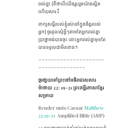
រាល់គ្នា [គឺថាបើយើងរួបរួមយ៉ាងស្អិត
ហើយសារ រឺ
ពាក្យសម្តីរបស់ខ្ញុំរស់នៅក្នុងចិត្តរបស់
អ្នក] ចូរទូលសុំអ្វីៗតាមតែអ្នករាល់គ្នា
ប្រាថ្នាចង់បានចុះ​ នោះអ្នករាល់គ្នាមុខតែ
បានទទូលជាមិនខាន។
=====================
===============
ចូរថា្វយទៅព្រះចៅអធិរាជសេសារ
ម៉ាថាយ 22: 19-21 ព្រះគម្ពីរភាសាខ្មែរ
សម្រាយ
Render unto Caesar
Matthew
22:19-21
Amplified Bible (AMP)
19 ចូរបង្ហាញប្រាក់សំរាប់បង់ពន្ធអោយខ្ញុំ