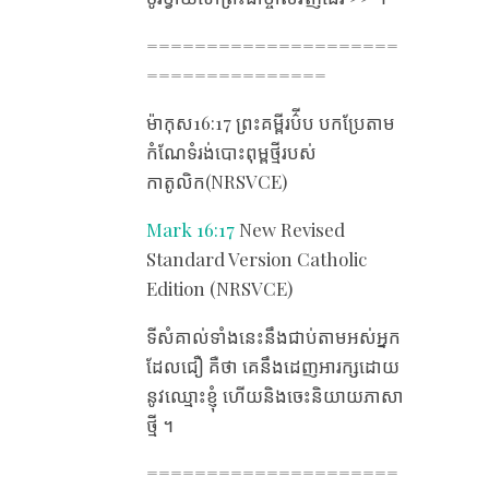
=====================
===============
ម៉ាកុស16:17 ព្រះគម្ពីរប៌ីប បកប្រែតាម
កំណែ​ទំរង់បោះពុម្ពថ្មីរបស់
កាតូលិក(NRSVCE)
Mark 16:17
New Revised
Standard Version Catholic
Edition (NRSVCE)
ទី​សំគាល់​ទាំង​នេះ​នឹង​ជាប់​តាម​អស់​អ្នក​
ដែល​ជឿ គឺ​ថា គេ​នឹង​ដេញ​អារក្ស​ដោយ​
នូវ​ឈ្មោះ​ខ្ញុំ ហើយ​និង​ចេះ​និយាយ​ភាសា​
ថ្មី ។
=====================