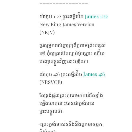
===============
យ៉ាកុប 1:22 ព្រះគម្ពីរប៌ីប
James 1:22
New King James Version
(NKJV)
ចូរ​ឲ្យ​អ្នក​រាល់​គ្នា​ប្រព្រឹត្ត​តាម​ព្រះបន្ទូល​
ទៅ កុំ​ឲ្យ​គ្រាន់​តែ​ស្តាប់​ប៉ុណ្ណោះ ហើយ​
បញ្ឆោត​ខ្លួន​វិញ​នោះ​ឡើយ។
យ៉ាកុប 4:6 ព្រះគម្ពីរប៌ីប
James 4:6
(NRSVCE)
តែ​ទ្រង់​ផ្តល់​ព្រះគុណ​មក​កាន់​តែ​ខ្លាំង​
ឡើងហេតុ​នោះ​បាន​ជា​ទ្រង់​មាន​
ព្រះបន្ទូល​ថា
«ព្រះ​ទ្រង់​ទាស់​ទទឹង​នឹង​ពួក​មាន​ឫក​
ធំ(អំនួត)