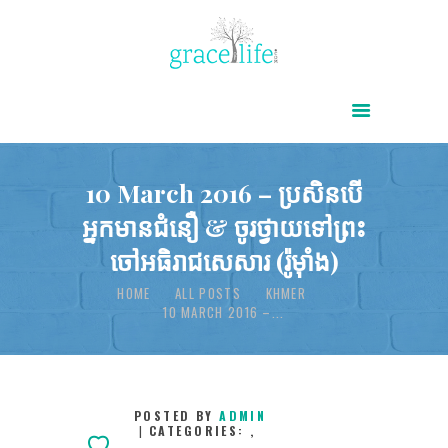
HOME
ABOUT
POWER OF CHRIST DAILY
10 March 2016 – ប្រសិនបើ
អ្នកមានជំនឿ & ចូរថ្វាយទៅព្រះ
FREE RESOURCES
ចៅអធិរាជសេសារ (រ៉ូម៉ាំង)
SONGS
HOME
ALL POSTS
KHMER
CHILDREN
10 MARCH 2016 –...
TESTIMONIES
INFOGRAPHICS
CONTACT
POSTED BY
ADMIN
CATEGORIES:
,