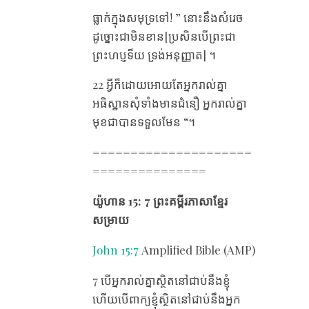
ធ្លាក់ក្នុងសមុទ្រទៅ! ” នោះនឹងសំរេច
ដូច្នោះជាមិនខាន[ប្រសិនបើព្រះជា
ព្រះហប្ញទ៏យ ទ្រង់អនុញ្ញាត] ។
22 អ្វីក៏ដោយអោយតែអ្នករាល់គ្នា
អធិស្ឋានសុំទាំងមានជំនឿ អ្នករាល់គ្នា
មុខជាបានទទួលមែន “។
=====================
===============
យ៉ូហាន 15: 7 ព្រះគម្ពីរភាសាខ្មែរ
សម្រាយ
John 15:7
Amplified Bible (AMP)
7 បើអ្នករាល់គ្នាស្ថិតនៅជាប់នឹងខ្ញុំ
ហើយបើពាក្យខ្ញុំស្ថិតនៅជាប់នឹងអ្នក