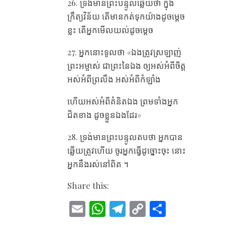
26. ទ្រង់​មាន​ព្រះបន្ទូល​ឆ្លើយ​ថា ក្នុង​
ក្រឹត្យវិន័យ តើ​មាន​កត់​ទុក​យ៉ាង​ដូច​ម្តេច​
ខ្លះ តើ​អ្នក​មើល​យល់​ដូច​ម្តេច
27. អ្នក​នោះ​ទូល​ថា «ឯង​ត្រូវ​ស្រឡាញ់​
ព្រះអម្ចាស់ ជា​ព្រះ​នៃ​ឯង ឲ្យ​អស់​អំពី​ចិត្ត
អស់​អំពី​ព្រលឹង អស់​អំពី​កំឡាំង
ហើយ​អស់​អំពី​គំនិត​ឯង ព្រម​ទាំង​អ្នក​
ជិត​ខាង ដូច​ខ្លួន​ឯង​ដែរ»
28. ទ្រង់​មាន​ព្រះបន្ទូល​តប​ថា អ្នក​បាន​
ឆ្លើយ​ត្រូវ​ហើយ ចូរ​អ្នក​ធ្វើ​ដូច្នោះ​ចុះ នោះ​
អ្នក​នឹង​រស់​នៅ​ពិត ។
Share this:
E
W
T
C
S
m
h
el
o
h