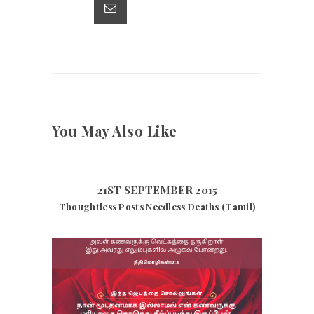
p
k
You May Also Like
21ST SEPTEMBER 2015
Thoughtless Posts Needless Deaths (Tamil)