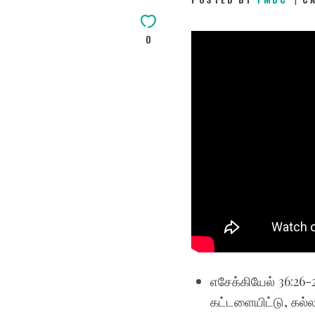
0
எசேக்கியேல் 36:26
கட்டளையிட்டு, கல்