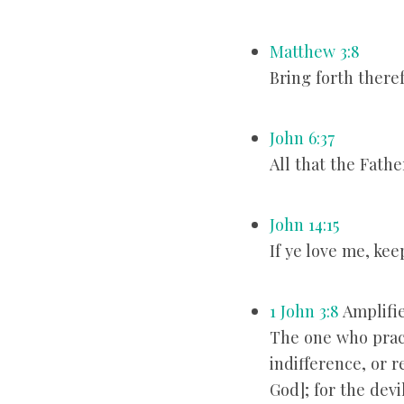
Matthew 3:8
Bring forth there
John 6:37
All that the Fath
John 14:15
If ye love me, k
1 John 3:8
Amplifie
The one who pract
indifference, or r
God]; for the dev