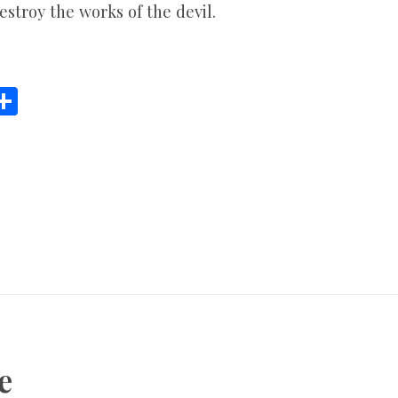
estroy the works of the devil.
C
S
h
ar
e
i
e