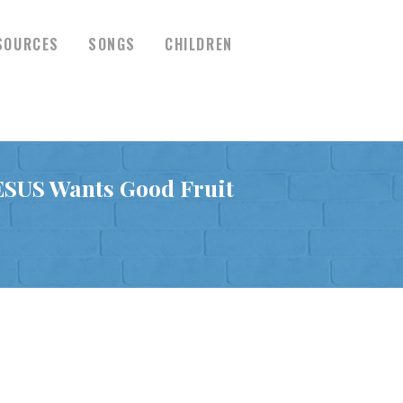
SOURCES
SONGS
CHILDREN
் JESUS Wants Good Fruit