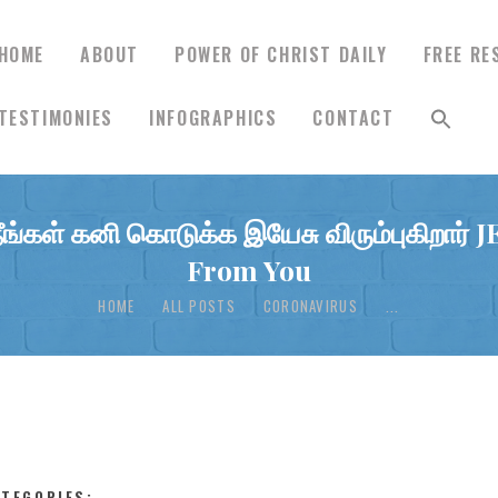
HOME
ABOUT
POWER OF CHRIST DAILY
FREE RE
TESTIMONIES
INFOGRAPHICS
CONTACT
HOME
நீங்கள் கனி கொடுக்க இயேசு விரும்புகிறார
ABOUT
From You
HOME
ALL POSTS
CORONAVIRUS
...
POWER OF CHRIST
DAILY
FREE RESOURCES
ATEGORIES:
,