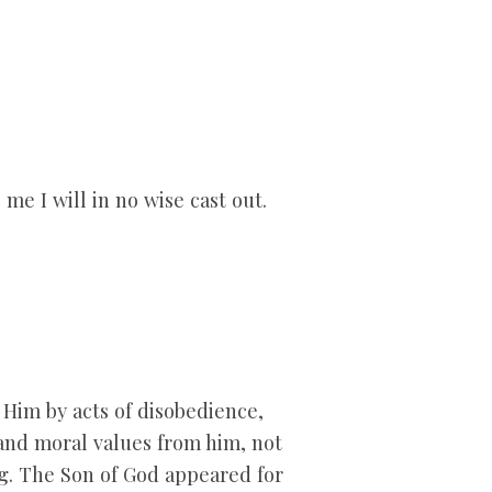
me I will in no wise cast out.
 Him by acts of disobedience,
r and moral values from him, not
ng. The Son of God appeared for