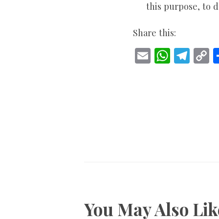
this purpose, to d
Share this:
E
W
T
m
h
el
o
ai
at
e
p
l
s
gr
y
A
a
L
p
m
n
p
k
You May Also Lik