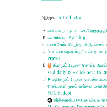
அறிமுகம
Introduction
என் கதை – நான் மன அழுத்தத்தி
எச்சரிக்கை
Warning
மனச்சோர்விலிருந்து விடுதலைக்
“என்னை உருவாக்கு” என்பது வாழ்
Prayer
தினமும் 2 முறை சொல்ல வேண்ட
said daily 2x – click here to 
▶️
கதினமும் 2 முறை சொல்ல வேண்
நேசிப்பதன் மூலம் என்னை மனச்சோ
YOU (video)
கர்த்தராகிய இயேசு உம்மை ந
Me Overcome Depression By 