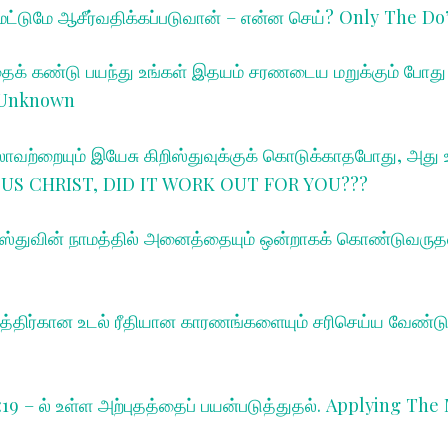
மட்டுமே ஆசீர்வதிக்கப்படுவான் – என்ன செய்? O
nly The Do’
க் கண்டு பயந்து உங்கள் இதயம் சரணடைய மறுக்கும் போத
e Unknown
்லாவற்றையும் இயேசு கிறிஸ்துவுக்குக் கொடுக்காதபோது, ​​அத
JESUS CHRIST, DID IT WORK OUT FOR YOU???
ிஸ்துவின் நாமத்தில் அனைத்தையும் ஒன்றாகக் கொண்டுவருத
்திர்கான உடல் ரீதியான காரணங்களையும் சரிசெய்ய வேண்டு
:19 – ல் உள்ள அற்புதத்தைப் பயன்படுத்துதல். A
pplying The 