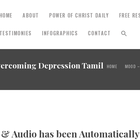
HOME
ABOUT
POWER OF CHRIST DAILY
FREE RE
TESTIMONIES
INFOGRAPHICS
CONTACT
HOME
rcoming Depression Tamil
HOME
MOOD –
ABOUT
POWER OF CHRIST
DAILY
FREE RESOURCES
 & Audio has been Automaticall