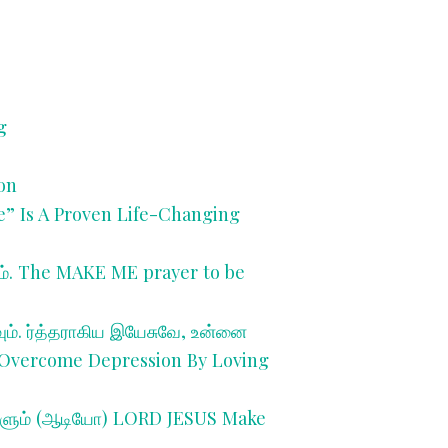
g
on
Me” Is A Proven Life-Changing
். T
he MAKE ME prayer to be
ம். ர்த்தராகிய இயேசுவே, உன்னை
Overcome Depression By Loving
தருளும் (ஆடியோ) LORD JESUS Make